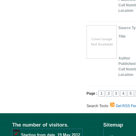
Call Num
Location
Source T
Title
Author
Published
Call Num
Location
Page :
1
2
3
4
5
Search Tools:
Get RSS Fe
The number of visitors.
Sitemap
Starting from date
19 May 2012