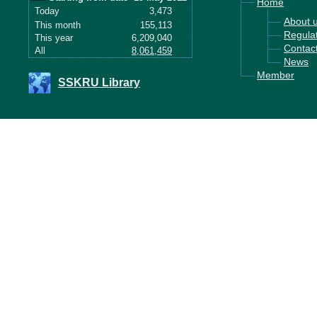
Home
Today
3,473
About 
This month
155,113
Regula
This year
6,209,040
Contac
All
8,061,459
News
Member
SSKRU Library