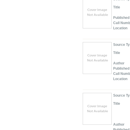
Title
Published
Call Num
Location
Source T
Title
Author
Published
Call Num
Location
Source T
Title
Author
Published