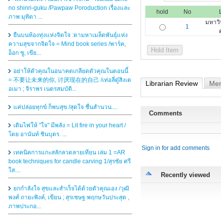
no shinri-guku /Pawpaw Poroduction เรื่องและ
hold
No
ภาพ มุทิตา ...
มหาวิ
1
ยืนบนท้องทุ่งแห่งจิตใจ :ตามหาเมล็ดพันธุ์แห่ง
ความสุขจากจิตใจ = Mind book series /พาร์ค,
อ็อก ซู, เขีย...
อย่าให้ตัวคุณในอนาคตเกลียดตัวคุณในตอนนี้
= 不要让未来的你, 讨厌现在的自己 /เท่อลี่ตู๋สิงเต
Librarian Review
Mem
อเมา ; จิราพร เนตรสมบัติ...
แค่ปล่อยทุกข์ ก็พบสุข /สุดใจ ชื่นสำนวน....
Comments
เติมไฟให้ "ใจ" มีพลัง = Lit fire in your heart /
โดย อานันท์ ชินบุตร. ...
Sign in for add comments
เทคนิคการแกะสลักลวดลายเทียน เล่ม 1 =AR
book techniques for candle carving 1/สุรชัย ศรี
ใส....
Recently viewed
ยกกำลังใจ สุขและสำเร็จได้ด้วยตัวคุณเอง /วุฒิ
พงศ์ ถายะพิงค์, เขียน ; สุรเชษฐ พฤกษวันประสุต ,
ภาพประกอ...