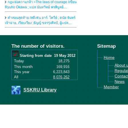
กฎแห่งความกล้า =The laws of courage /เขียน
Ryuho Okawa ; แปล นันทวิทย์ พรพิบูลย์....
คำสอนสุดท้าย /สตีเฟ่น อาร์. โควีย์ ; ดนัย จันทร์
เจ้าฉาย, เรียบเรียง ;ธัญญ์ ขจรรุ่งศิลป์, ผู้แปล....
The number of visitors.
Sitemap
Starting from date
19 May 2012
Home
Today
18,275
About 
This month
169,916
Regula
This year
6,223,843
Contac
All
8,076,262
News
Member
SSKRU Library